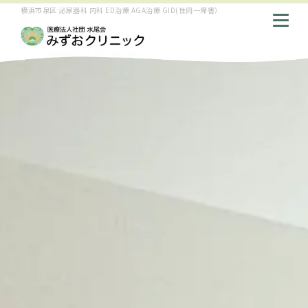
横浜市泉区 泌尿器科 内科 ED治療 AGA治療 GID(性同一障害）