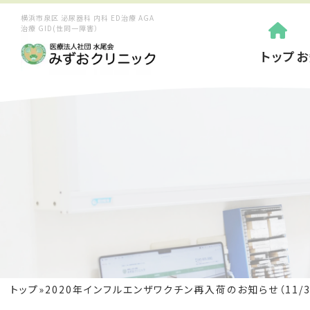
横浜市泉区 泌尿器科 内科 ED治療 AGA
治療 GID(性同一障害）
トップ
お
トップ
»
2020年インフルエンザワクチン再入荷のお知らせ（11/3