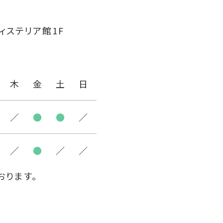
ィステリア館1F
木
金
土
日
／
●
●
／
／
●
／
／
おります。