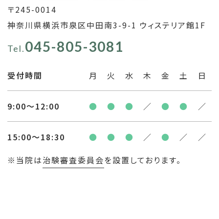
〒245-0014
神奈川県横浜市泉区中田南3-9-1 ウィステリア館1F
045-805-3081
Tel.
受付時間
月
火
水
木
金
土
日
9:00〜12:00
●
●
●
／
●
●
／
15:00〜18:30
●
●
●
／
●
／
／
※当院は
治験審査委員会
を設置しております。