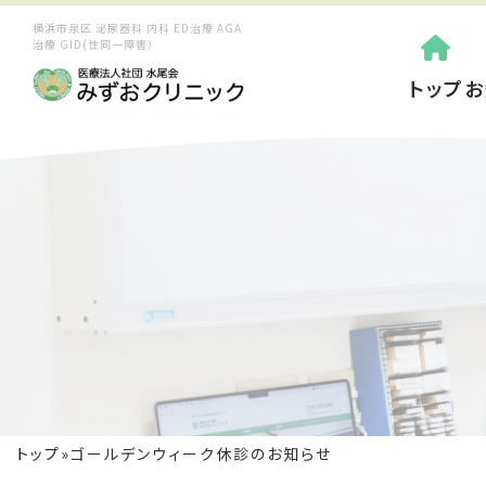
横浜市泉区 泌尿器科 内科 ED治療 AGA
治療 GID(性同一障害）
トップ
お
トップ
»
ゴールデンウィーク休診のお知らせ