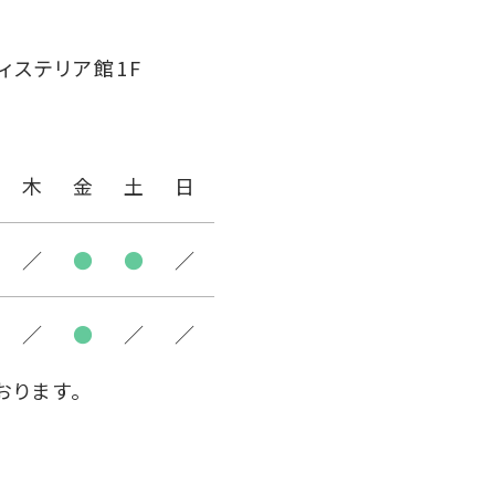
ィステリア館1F
木
金
土
日
／
●
●
／
／
●
／
／
おります。